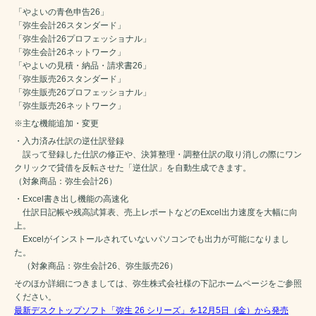
「やよいの青色申告26」
「弥生会計26スタンダード」
「弥生会計26プロフェッショナル」
「弥生会計26ネットワーク」
「やよいの見積・納品・請求書26」
「弥生販売26スタンダード」
「弥生販売26プロフェッショナル」
「弥生販売26ネットワーク」
※主な機能追加・変更
・入力済み仕訳の逆仕訳登録
誤って登録した仕訳の修正や、決算整理・調整仕訳の取り消しの際にワン
クリックで貸借を反転させた「逆仕訳」を自動生成できます。
（対象商品：弥生会計26）
・Excel書き出し機能の高速化
仕訳日記帳や残高試算表、売上レポートなどのExcel出力速度を大幅に向
上。
Excelがインストールされていないパソコンでも出力が可能になりまし
た。
（対象商品：弥生会計26、弥生販売26）
そのほか詳細につきましては、弥生株式会社様の下記ホームページをご参照
ください。
最新デスクトップソフト「弥生 26 シリーズ」を12月5日（金）から発売